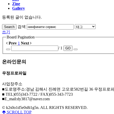
Zine
Gallery
등록된 글이 없습니다.
검색
Search
쓰기
Board Pagination
Prev
1
Next
/ 1
GO
온라인문의
우정프로파일
사업장주소
■도로명주소:경남 김해시 진례면 고모로582번길 36 우정프로
■ TEL)055)343-7722 / FAX)055-343-7723
■E_mail:dy3817@naver.com
© k2s0o1d5e0s8i1g5n. ALL RIGHTS RESERVED.
SCROLL TOP