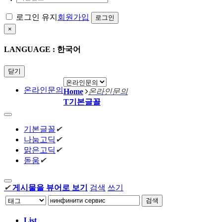
로그인 유지
회원가입
×
LANGUAGE : 한국어
닫기
온라인문의
Home
온라인문의
T
기본글꼴
기본글꼴
✔
나눔고딕
✔
맑은고딕
✔
돋움
✔
✔
게시물을 뷰어로 보기
검색
쓰기
검색
List