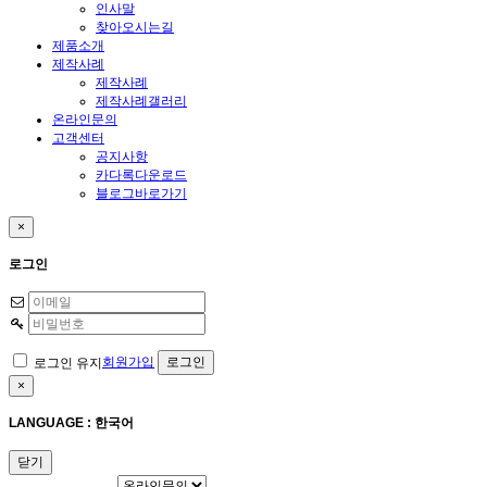
인사말
찾아오시는길
제품소개
제작사례
제작사례
제작사례갤러리
온라인문의
고객센터
공지사항
카다록다운로드
블로그바로가기
×
로그인
회원가입
로그인 유지
×
LANGUAGE : 한국어
닫기