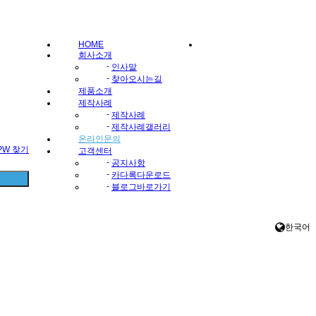
HOME
회사소개
-
인사말
-
찾아오시는길
제품소개
제작사례
-
제작사례
-
제작사례갤러리
온라인문의
/PW 찾기
고객센터
-
공지사항
-
카다록다운로드
-
블로그바로가기
한국어