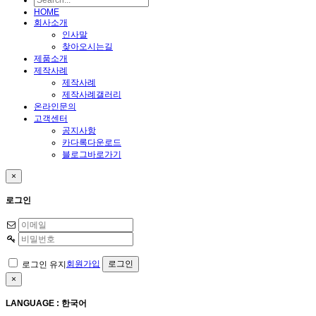
HOME
회사소개
인사말
찾아오시는길
제품소개
제작사례
제작사례
제작사례갤러리
온라인문의
고객센터
공지사항
카다록다운로드
블로그바로가기
×
로그인
회원가입
로그인 유지
×
LANGUAGE : 한국어