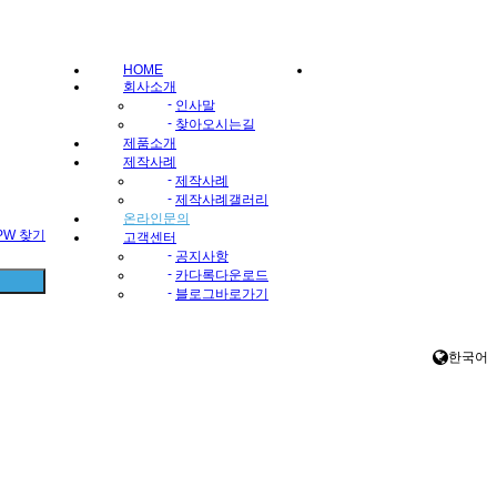
HOME
회사소개
-
인사말
-
찾아오시는길
제품소개
제작사례
-
제작사례
-
제작사례갤러리
온라인문의
/PW 찾기
고객센터
-
공지사항
-
카다록다운로드
-
블로그바로가기
한국어