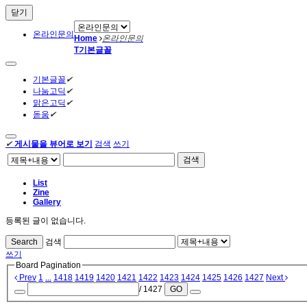
닫기
온라인문의
Home
온라인문의
T
기본글꼴
기본글꼴
✔
나눔고딕
✔
맑은고딕
✔
돋움
✔
✔
게시물을 뷰어로 보기
검색
쓰기
검색
List
Zine
Gallery
등록된 글이 없습니다.
Search
검색
쓰기
Board Pagination
Prev
1
...
1418
1419
1420
1421
1422
1423
1424
1425
1426
1427
Next
/ 1427
GO