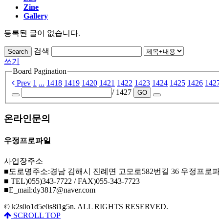
Zine
Gallery
등록된 글이 없습니다.
검색
Search
쓰기
Board Pagination
Prev
1
...
1418
1419
1420
1421
1422
1423
1424
1425
1426
142
/ 1427
GO
온라인문의
우정프로파일
사업장주소
■도로명주소:경남 김해시 진례면 고모로582번길 36 우정프로
■ TEL)055)343-7722 / FAX)055-343-7723
■E_mail:dy3817@naver.com
© k2s0o1d5e0s8i1g5n. ALL RIGHTS RESERVED.
SCROLL TOP