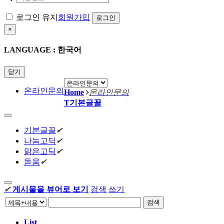
로그인 유지
회원가입
×
LANGUAGE : 한국어
닫기
온라인문의
Home
온라인문의
T
기본글꼴
기본글꼴
✔
나눔고딕
✔
맑은고딕
✔
돋움
✔
✔
게시물을 뷰어로 보기
검색
쓰기
검색
List