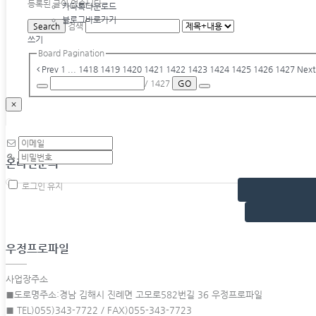
등록된 글이 없습니다.
카다록다운로드
블로그바로가기
Search
검색
쓰기
Board Pagination
Prev
1
...
1418
1419
1420
1421
1422
1423
1424
1425
1426
1427
Nex
/ 1427
GO
×
온라인문의
로그인 유지
우정프로파일
사업장주소
■도로명주소:경남 김해시 진례면 고모로582번길 36 우정프로파일
■ TEL)055)343-7722 / FAX)055-343-7723