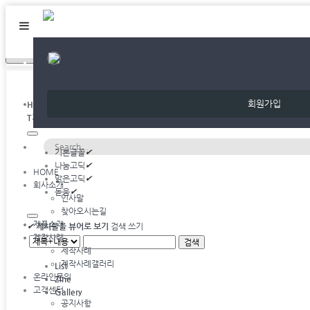
온라인문의
회원가입
Home
온라인문의
T
기본글꼴
기본글꼴
✔
나눔고딕
✔
HOME
맑은고딕
✔
회사소개
돋움
✔
인사말
찾아오시는길
제품소개
✔
게시물을 뷰어로 보기
검색
쓰기
제작사례
검색
제작사례
제작사례갤러리
List
온라인문의
Zine
고객센터
Gallery
공지사항