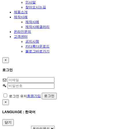
인사말
찾아오시는길
제품소개
제작사례
제작사례
제작사례갤러리
온라인문의
고객센터
공지사항
카다록다운로드
블로그바로가기
×
로그인
회원가입
로그인 유지
×
LANGUAGE : 한국어
닫기