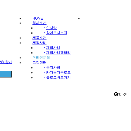
HOME
회사소개
-
인사말
-
찾아오시는길
제품소개
제작사례
-
제작사례
-
제작사례갤러리
온라인문의
/PW 찾기
고객센터
-
공지사항
-
카다록다운로드
-
블로그바로가기
한국어