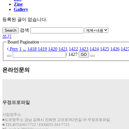
Zine
Gallery
등록된 글이 없습니다.
검색
Search
쓰기
Board Pagination
Prev
1
...
1418
1419
1420
1421
1422
1423
1424
1425
1426
142
/ 1427
GO
온라인문의
우정프로파일
사업장주소
■도로명주소:경남 김해시 진례면 고모로582번길 36 우정프로파일
■ TEL)055)343-7722 / FAX)055-343-7723