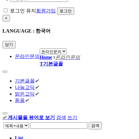
로그인 유지
회원가입
×
LANGUAGE : 한국어
닫기
온라인문의
Home
온라인문의
T
기본글꼴
기본글꼴
✔
나눔고딕
✔
맑은고딕
✔
돋움
✔
✔
게시물을 뷰어로 보기
검색
쓰기
검색
List