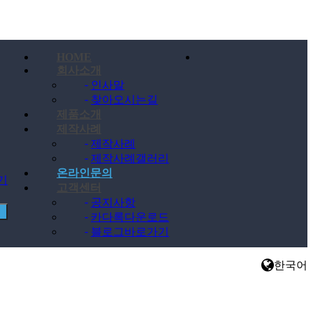
HOME
회사소개
-
인사말
-
찾아오시는길
제품소개
제작사례
-
제작사례
-
제작사례갤러리
온라인문의
찾기
고객센터
-
공지사항
-
카다록다운로드
-
블로그바로가기
한국어