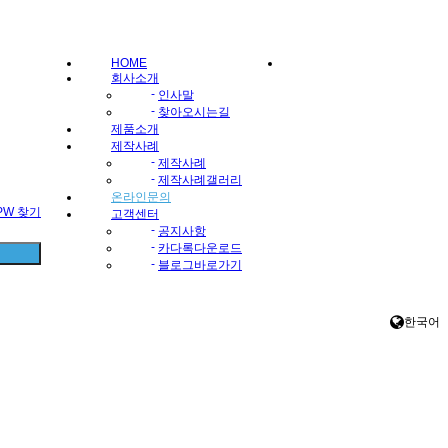
HOME
회사소개
-
인사말
-
찾아오시는길
제품소개
제작사례
-
제작사례
-
제작사례갤러리
온라인문의
/PW 찾기
고객센터
-
공지사항
-
카다록다운로드
-
블로그바로가기
한국어