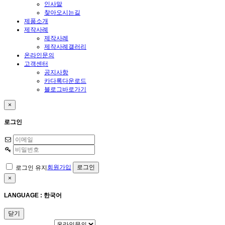
인사말
찾아오시는길
제품소개
제작사례
제작사례
제작사례갤러리
온라인문의
고객센터
공지사항
카다록다운로드
블로그바로가기
×
로그인
회원가입
로그인 유지
×
LANGUAGE : 한국어
닫기