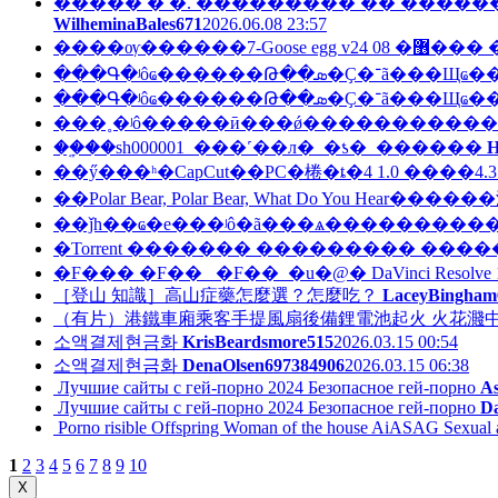
����� � �. ��������� �� ������
WilheminaBales671
2026.06.08 23:57
����ѹ������7-Goose eg
���Գ�ʲôҩ����
���Գ�ʲôҩ����
��ָ֤��sh000001_���˹��л�_�ƾ�_������
H
��ǰһ��ҩ�е���ʲô�ã���ѧ���������
�Torrent ������� ��������� ��
�F��� �F��_ �F��_�u�@� DaVinci Resol
［登山 知識］高山症藥怎麼選？怎麼吃？
LaceyBingham
（有片）港鐵車廂乘客手提風扇後備鋰電池起火 火花濺中
소액결제현금화
KrisBeardsmore515
2026.03.15 00:54
소액결제현금화
DenaOlsen697384906
2026.03.15 06:38
️‍ Лучшие сайты с гей-порно 2024 Безопасное гей-порно
A
️‍ Лучшие сайты с гей-порно 2024 Безопасное гей-порно
D
️ Porno risible Offspring Woman of the house AiASAG Sexual ac
1
2
3
4
5
6
7
8
9
10
X