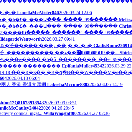
��� ���������� ������ � ������� ��
g v24 08 �޶��� �ᰮ�ƽ�
LouellaMcAlister846
2026.03.24 12:06
��Թ��ܣ�Ҫ�־ã���Щҩ���˽�һ�£�_���Ա���_����_99������
Meliss
��Թ��ܣ�Ҫ�־ã���Щҩ���˽�һ�£�_���Ա���_����_99������
Christ
���˳�ʲô�����ӣ���ǿ�����������ػ����Խ�����_������ʿ_����_99���
ildegardeWentworth
2026.03.27 09:41
��ӳ���ʰ�CapCut��PC�棬�ȶ�4 1.0 ����4.3.0˫�汾�����ʹ���زĺ��˾� �ᰮ�ƽ�
GladisRome226914
��Polar Bear, Polar Bear, What Do You Hear������汾_���������� ��ѧ��԰�������� �ذ��...
Shirl
�ʱҩ���ѡ����ʹ�ð�ȫ_��������_��ҽ_99��
������� ��������
EpifaniaMuller45342
2026.03.29 22
ve 19 18 ���R�ʪ��ſ�B�զ�B���W����M�̷s��ı�
604
2026.04.13 06:04
兩人 香港 香港文匯網
LakeshaMccune8802
2026.04.06 14:19
shton12Q81678918543
2026.03.09 03:51
aniloMcCauley24042
2026.04.26 20:45
tivity comical ingat...
WillaWagstaff00
2026.01.27 02:36