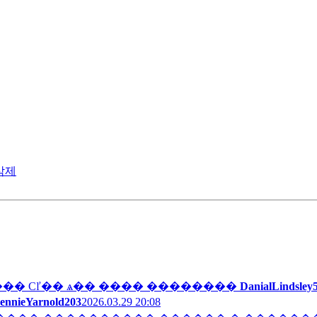
삭제
� Сľ�� ѧ�� ���� ��������
DanialLindsley
ennieYarnold203
2026.03.29 20:08