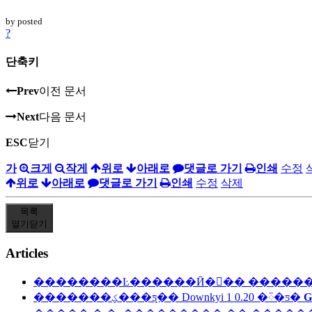
by
posted
?
단축키
Prev
이전 문서
Next
다음 문서
ESC
닫기
가
크게
작게
위로
아래로
댓글로 가기
인쇄
수정
위로
아래로
댓글로 가기
인쇄
수정
삭제
목록
열기
닫기
Articles
��������Ŀ������Ӣ�﷭�� �������
�������ؼ���ƽ̨�� Downkyi 1 0.20 �ᰮ�ƽ�
G