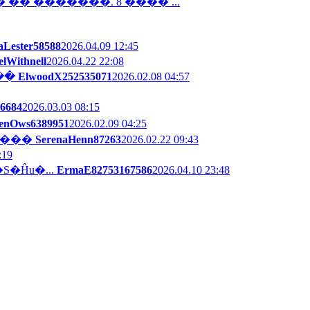
 �������. 8 ���� ...
aLester58588
2026.04.09 12:45
elWithnell
2026.04.22 22:08
���
ElwoodX252535071
2026.02.08 04:57
6684
2026.03.03 08:15
eenOws6389951
2026.02.09 04:25
����
SerenaHenn87263
2026.02.22 09:43
:19
S�Ĥu�...
ErmaE82753167586
2026.04.10 23:48