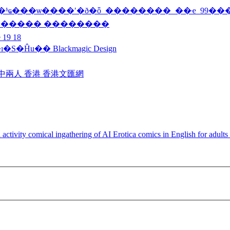
�ʱҩ���ѡ����ʹ�ð�ȫ_��������_��ҽ_99�
������� ��������
19 18
u�� Blackmagic Design
兩人 香港 香港文匯網
tivity comical ingathering of AI Erotica comics in English for adults