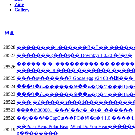
Zine
Gallery
번호
28528
��������Ŀ������Ӣ�﷭�� ������
28527
�������ؼ���ƽ̨�� Downkyi 1 0.20 �ᰮ�ƽ�
����� � �. ��������� �� ����
28526
�������. 8 ���� ������� ����
28525
����ѹ������7-Goose 
28524
���Գ�ʲôҩ���
28523
���Գ�ʲôҩ���
28522
28521
��ָ֤��sh000001_���˹��л�_�ƾ�_������
28520
��Polar Bear, Polar Bear, What Do You Hear�
28519
��ע������