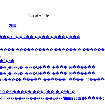
List of Articles
제목
�� Сľ�� ѧ�� ���� ��������
����� ���������� ������ � ������
�
egg v24 08 �޶��� �ᰮ�ƽ�
���Թ��ܣ�Ҫ�־ã���Щҩ���˽�һ�£�_���Ա���_����_99������
���Թ��ܣ�Ҫ�־ã���Щҩ���˽�һ�£�_���Ա���_����_99������
���˳�ʲô�����ӣ���ǿ�����������ػ����Խ�����_������ʿ_����_99��
��ӳ���ʰ�CapCut��PC�棬�ȶ�4 1.0 ����4.3.0˫�汾�����ʹ���زĺ��˾� �ᰮ�ƽ�
�����汾_���������� ��ѧ��԰�������� �ذ�����