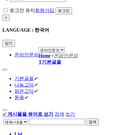
로그인 유지
회원가입
×
LANGUAGE : 한국어
닫기
온라인문의
Home
온라인문의
T
기본글꼴
기본글꼴
✔
나눔고딕
✔
맑은고딕
✔
돋움
✔
✔
게시물을 뷰어로 보기
검색
쓰기
검색
List