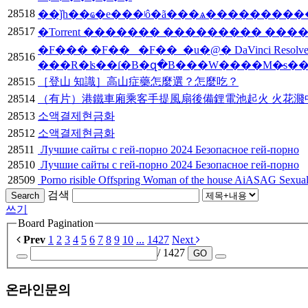
28518
��ǰһ��ҩ�е���ʲô�ã���ѧ���������
28517
�Torrent ������� ��������� ��
�F��� �F��_ �F��_�u�@� DaVinci Resolve 
28516
���R�ʪ��ſ�B�զ�B���W����M�̷s��ı�S�Ĥ
28515
［登山 知識］高山症藥怎麼選？怎麼吃？
28514
（有片）港鐵車廂乘客手提風扇後備鋰電池起火 火花濺中
28513
소액결제현금화
28512
소액결제현금화
28511
️‍ Лучшие сайты с гей-порно 2024 Безопасное гей-порно
28510
️‍ Лучшие сайты с гей-порно 2024 Безопасное гей-порно
28509
️ Porno risible Offspring Woman of the house AiASAG Sexual ac
검색
Search
쓰기
Board Pagination
Prev
1
2
3
4
5
6
7
8
9
10
...
1427
Next
/ 1427
GO
온라인문의