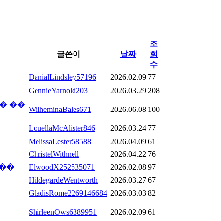
조
글쓴이
날짜
회
수
DanialLindsley57196
2026.02.09
77
GennieYarnold203
2026.03.29
208
� ��
WilheminaBales671
2026.06.08
100
LouellaMcAlister846
2026.03.24
77
MelissaLester58588
2026.04.09
61
ChristelWithnell
2026.04.22
76
ElwoodX252535071
2026.02.08
97
����
HildegardeWentworth
2026.03.27
67
GladisRome2269146684
2026.03.03
82
ShirleenOws6389951
2026.02.09
61