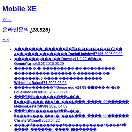
Mobile XE
Menu
온라인문의
[28,528]
쓰기
��������Ŀ������Ӣ�﷭�� �������� Сľ��
ѧ�� ���� ��������
DanialLindsley57196
2026.02.09
�������ؼ���ƽ̨�� Downkyi 1 0.20 �ᰮ�ƽ�
GennieYarnold203
2026.03.29
����� � �. ��������� �� ���������
���������� ������ � ������� ��
�������. 8 ���� ������� �����
WilheminaBales671
2026.06.08
����ѹ������7-Goose egg v24 08 �޶��� �ᰮ�ƽ�
LouellaMcAlister846
2026.03.24
���Գ�ʲôҩ������Թ��ܣ�Ҫ�־
ã���Щҩ���˽�һ�£�_���Ա���_����_99������
MelissaLester58588
2026.04.09
���Գ�ʲôҩ������Թ��ܣ�Ҫ�־
ã���Щҩ���˽�һ�£�_���Ա���_����_99������
ChristelWithnell
2026.04.22
���˳�ʲô�����ӣ���ǿ�����������ػ����Խ�
����_������ʿ_����_99������