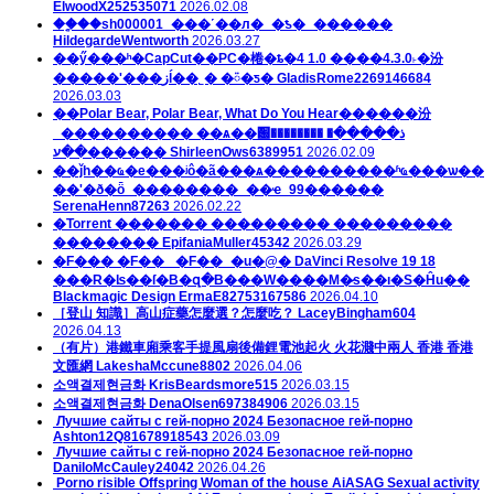
ElwoodX252535071
2026.02.08
��ָ֤��sh000001_���˹��л�_�ƾ�_������
HildegardeWentworth
2026.03.27
��ӳ���ʰ�CapCut��PC�棬�ȶ�4 1.0 ����4.3.0˫�汾
�����ʹ���زĺ��˾� �ᰮ�ƽ�
GladisRome2269146684
2026.03.03
��Polar Bear, Polar Bear, What Do You Hear������汾
_���������� ��ѧ��԰�������� �ذ�����
��ע������
ShirleenOws6389951
2026.02.09
��ǰһ��ҩ�е���ʲô�ã���ѧ����������ʱҩ���ѡ��
��ʹ�ð�ȫ_��������_��ҽ_99������
SerenaHenn87263
2026.02.22
�Torrent ������� ��������� ���������
��������
EpifaniaMuller45342
2026.03.29
�F��� �F��_ �F��_�u�@� DaVinci Resolve 19 18
���R�ʪ��ſ�B�զ�B���W����M�̷s��ı�S�Ĥu��
Blackmagic Design
ErmaE82753167586
2026.04.10
［登山 知識］高山症藥怎麼選？怎麼吃？
LaceyBingham604
2026.04.13
（有片）港鐵車廂乘客手提風扇後備鋰電池起火 火花濺中兩人 香港 香港
文匯網
LakeshaMccune8802
2026.04.06
소액결제현금화
KrisBeardsmore515
2026.03.15
소액결제현금화
DenaOlsen697384906
2026.03.15
️‍ Лучшие сайты с гей-порно 2024 Безопасное гей-порно
Ashton12Q81678918543
2026.03.09
️‍ Лучшие сайты с гей-порно 2024 Безопасное гей-порно
DaniloMcCauley24042
2026.04.26
️ Porno risible Offspring Woman of the house AiASAG Sexual activity