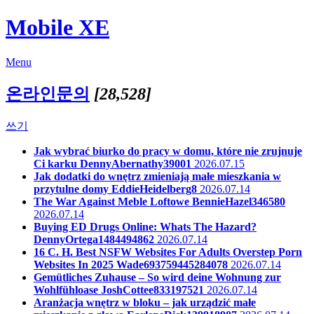
Mobile XE
Menu
온라인문의
[28,528]
쓰기
Jak wybrać biurko do pracy w domu, które nie zrujnuje
Ci karku
DennyAbernathy39001
2026.07.15
Jak dodatki do wnętrz zmieniają małe mieszkania w
przytulne domy
EddieHeidelberg8
2026.07.14
The War Against Meble Loftowe
BennieHazel346580
2026.07.14
Buying ED Drugs Online: Whats The Hazard?
DennyOrtega1484494862
2026.07.14
16 C. H. Best NSFW Websites For Adults Overstep Porn
Websites In 2025
Wade693759445284078
2026.07.14
Gemütliches Zuhause – So wird deine Wohnung zur
Wohlfühloase
JoshCottee833197521
2026.07.14
Aranżacja wnętrz w bloku – jak urządzić małe