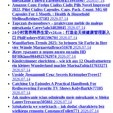
mieszkanie z głową
EarleneDick139918907
2026.07.14
Amazon Com: Feelgo Cialixs Cialix Pills Novel Improved
2022, Pilot Cialixs Capsules, Caps, Pack, Count, MG 60
Capsules For 1 Month. : Health & Household
MellissaBridges37183
2026.07.14
Tapczan dwuosobowy – praktyczne meble do małego
mieszkania
CareySalo34828045
2026.07.14
24小时营养网养生堂yy24.cn：打造全天候健康管理新入
口
PhilFosbery9581596701
2026.07.14
Wandfarben-Trends 2025: So bringen Sie Farbe in Ihre
vier Wände
MargaretaBruce51678
2026.07.14
Жену трахают в порно видео онлайн HD
BFHKlaus9844925762974
2026.07.14
Kinderzimmer einrichten – wie ich aus 12 Quadratmetern
ein kleines Wunderland machte
MarisaZubia117633271
2026.07.14
Upside Домашний Секс Secrets
KristopherTyree17
2026.07.14
Catching Up Episodes A Practical Handbook For
Rediscovering Favorite TV Shows
KobyBarkly77105
2026.07.14
Jak malowanie ścian odmieniło moje mieszkanie w bloku
LannyTrevascus505661
2026.07.14
Sztukateria we wnętrzach – jak dodać charakteru bez
wielkiego remontu
ConstanceFollett771
2026.07.14