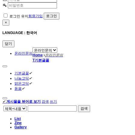
회원가입
로그인 유지
×
LANGUAGE : 한국어
닫기
온라인문의
Home
온라인문의
T
기본글꼴
기본글꼴
✔
나눔고딕
✔
맑은고딕
✔
돋움
✔
✔
게시물을 뷰어로 보기
검색
쓰기
검색
List
Zine
Gallery