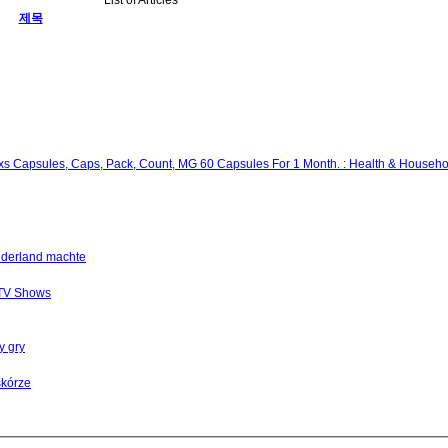
제목
lixs Capsules, Caps, Pack, Count, MG 60 Capsules For 1 Month. : Health & Househo
nderland machte
 TV Shows
y gry
skórze