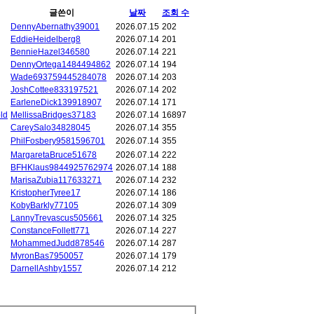
글쓴이
날짜
조회 수
DennyAbernathy39001
2026.07.15
202
EddieHeidelberg8
2026.07.14
201
BennieHazel346580
2026.07.14
221
DennyOrtega1484494862
2026.07.14
194
Wade693759445284078
2026.07.14
203
JoshCottee833197521
2026.07.14
202
EarleneDick139918907
2026.07.14
171
ld
MellissaBridges37183
2026.07.14
16897
CareySalo34828045
2026.07.14
355
PhilFosbery9581596701
2026.07.14
355
MargaretaBruce51678
2026.07.14
222
BFHKlaus9844925762974
2026.07.14
188
MarisaZubia117633271
2026.07.14
232
KristopherTyree17
2026.07.14
186
KobyBarkly77105
2026.07.14
309
LannyTrevascus505661
2026.07.14
325
ConstanceFollett771
2026.07.14
227
MohammedJudd878546
2026.07.14
287
MyronBas7950057
2026.07.14
179
DarnellAshby1557
2026.07.14
212