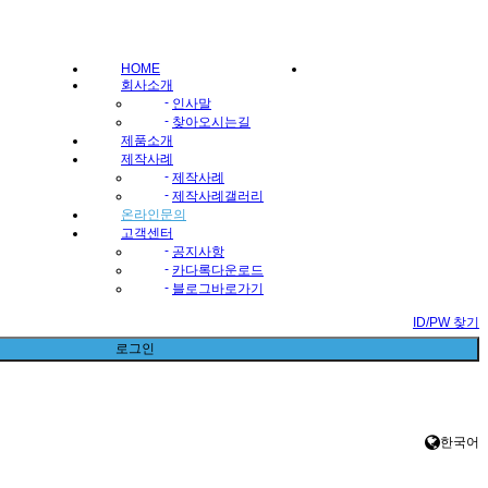
HOME
회사소개
-
인사말
-
찾아오시는길
제품소개
제작사례
-
제작사례
-
제작사례갤러리
온라인문의
고객센터
-
공지사항
-
카다록다운로드
-
블로그바로가기
ID/PW 찾기
로그인
한국어