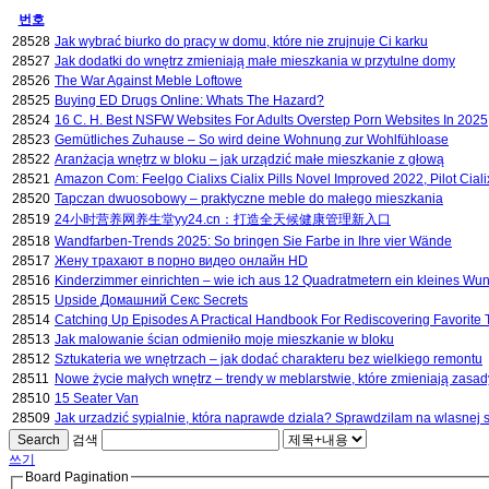
번호
28528
Jak wybrać biurko do pracy w domu, które nie zrujnuje Ci karku
28527
Jak dodatki do wnętrz zmieniają małe mieszkania w przytulne domy
28526
The War Against Meble Loftowe
28525
Buying ED Drugs Online: Whats The Hazard?
28524
16 C. H. Best NSFW Websites For Adults Overstep Porn Websites In 2025
28523
Gemütliches Zuhause – So wird deine Wohnung zur Wohlfühloase
28522
Aranżacja wnętrz w bloku – jak urządzić małe mieszkanie z głową
28521
Amazon Com: Feelgo Cialixs Cialix Pills Novel Improved 2022, Pilot Cia
28520
Tapczan dwuosobowy – praktyczne meble do małego mieszkania
28519
24小时营养网养生堂yy24.cn：打造全天候健康管理新入口
28518
Wandfarben-Trends 2025: So bringen Sie Farbe in Ihre vier Wände
28517
Жену трахают в порно видео онлайн HD
28516
Kinderzimmer einrichten – wie ich aus 12 Quadratmetern ein kleines Wu
28515
Upside Домашний Секс Secrets
28514
Catching Up Episodes A Practical Handbook For Rediscovering Favorite
28513
Jak malowanie ścian odmieniło moje mieszkanie w bloku
28512
Sztukateria we wnętrzach – jak dodać charakteru bez wielkiego remontu
28511
Nowe życie małych wnętrz – trendy w meblarstwie, które zmieniają zasad
28510
15 Seater Van
28509
Jak urzadzić sypialnie, która naprawde dziala? Sprawdzilam na wlasnej 
Search
검색
쓰기
Board Pagination