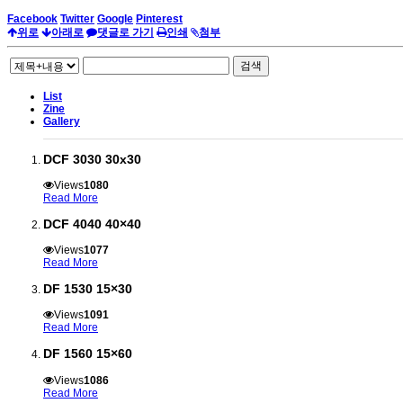
Facebook
Twitter
Google
Pinterest
위로
아래로
댓글로 가기
인쇄
첨부
검색
List
Zine
Gallery
DCF 3030 30x30
Views
1080
Read More
DCF 4040 40×40
Views
1077
Read More
DF 1530 15×30
Views
1091
Read More
DF 1560 15×60
Views
1086
Read More