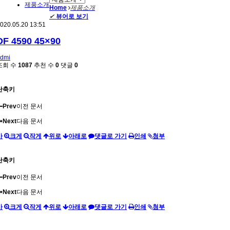
제품소개
Home
제품소개
✔
뷰어로 보기
020.05.20 13:51
DF 4590 45×90
dmi
조회 수
1087
추천 수
0
댓글
0
단축키
Prev
이전 문서
Next
다음 문서
가
크게
작게
위로
아래로
댓글로 가기
인쇄
첨부
단축키
Prev
이전 문서
Next
다음 문서
가
크게
작게
위로
아래로
댓글로 가기
인쇄
첨부