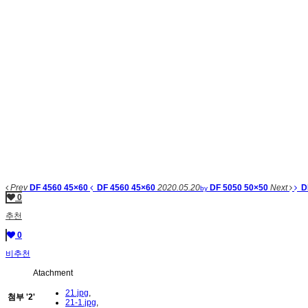
Prev
DF 4560 45×60
DF 4560 45×60
2020.05.20
DF 5050 50×50
Next
D
by
0
추천
0
비추천
Atachment
21.jpg
,
첨부
'
2
'
21-1.jpg
,