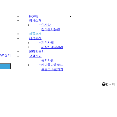
HOME
회사소개
-
인사말
-
찾아오시는길
제품소개
제작사례
-
제작사례
-
제작사례갤러리
온라인문의
/PW 찾기
고객센터
-
공지사항
-
카다록다운로드
-
블로그바로가기
한국어