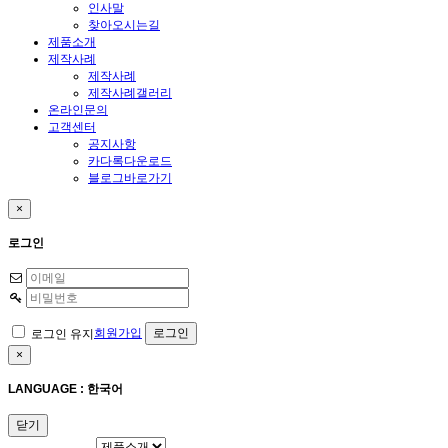
인사말
찾아오시는길
제품소개
제작사례
제작사례
제작사례갤러리
온라인문의
고객센터
공지사항
카다록다운로드
블로그바로가기
×
로그인
회원가입
로그인 유지
×
LANGUAGE : 한국어
닫기