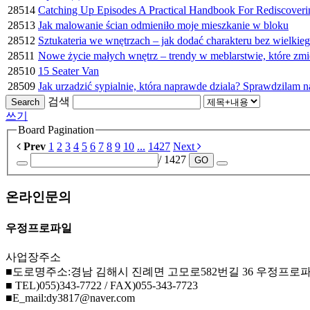
28514
Catching Up Episodes A Practical Handbook For Rediscover
28513
Jak malowanie ścian odmieniło moje mieszkanie w bloku
28512
Sztukateria we wnętrzach – jak dodać charakteru bez wielkie
28511
Nowe życie małych wnętrz – trendy w meblarstwie, które zmi
28510
15 Seater Van
28509
Jak urzadzić sypialnie, która naprawde dziala? Sprawdzilam n
검색
Search
쓰기
Board Pagination
Prev
1
2
3
4
5
6
7
8
9
10
...
1427
Next
/ 1427
GO
온라인문의
우정프로파일
사업장주소
■도로명주소:경남 김해시 진례면 고모로582번길 36 우정프로
■ TEL)055)343-7722 / FAX)055-343-7723
■E_mail:dy3817@naver.com