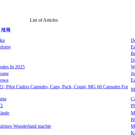
List of Articles
제목
rku
D
e domy
E
B
D
ites In 2025
W
loase
J
głową
E
2, Pilot Cialixs Capsules, Caps, Pack, Count, MG 60 Capsules For
M
nia
C
口
P
Wände
M
B
 kleines Wunderland machte
M
Kr