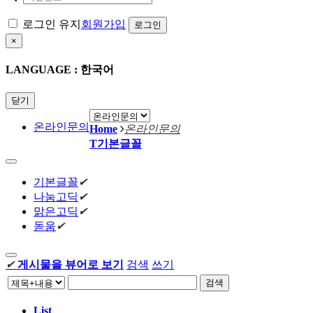
로그인 유지
회원가입
×
LANGUAGE : 한국어
닫기
온라인문의
Home
온라인문의
T
기본글꼴
기본글꼴
✔
나눔고딕
✔
맑은고딕
✔
돋움
✔
✔
게시물을 뷰어로 보기
검색
쓰기
검색
List