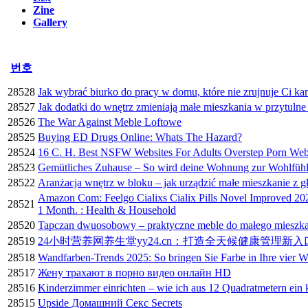
Zine
Gallery
번호
28528
Jak wybrać biurko do pracy w domu, które nie zrujnuje Ci ka
28527
Jak dodatki do wnętrz zmieniają małe mieszkania w przytuln
28526
The War Against Meble Loftowe
28525
Buying ED Drugs Online: Whats The Hazard?
28524
16 C. H. Best NSFW Websites For Adults Overstep Porn Webs
28523
Gemütliches Zuhause – So wird deine Wohnung zur Wohlfüh
28522
Aranżacja wnętrz w bloku – jak urządzić małe mieszkanie z 
Amazon Com: Feelgo Cialixs Cialix Pills Novel Improved 202
28521
1 Month. : Health & Household
28520
Tapczan dwuosobowy – praktyczne meble do małego mieszka
28519
24小时营养网养生堂yy24.cn：打造全天候健康管理新入
28518
Wandfarben-Trends 2025: So bringen Sie Farbe in Ihre vier 
28517
Жену трахают в порно видео онлайн HD
28516
Kinderzimmer einrichten – wie ich aus 12 Quadratmetern ein
28515
Upside Домашний Секс Secrets