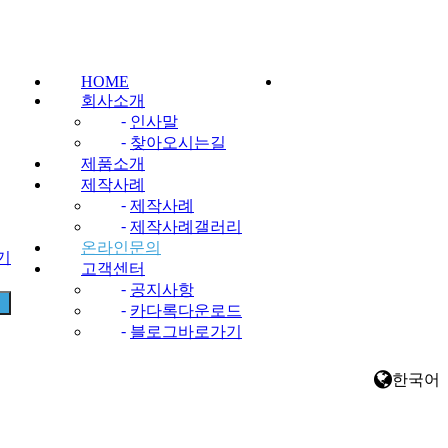
HOME
회사소개
-
인사말
-
찾아오시는길
제품소개
제작사례
-
제작사례
-
제작사례갤러리
온라인문의
찾기
고객센터
-
공지사항
-
카다록다운로드
-
블로그바로가기
한국어