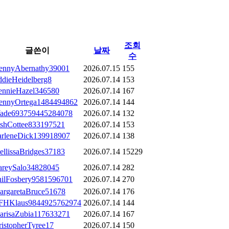
조회
글쓴이
날짜
수
ennyAbernathy39001
2026.07.15
155
ddieHeidelberg8
2026.07.14
153
ennieHazel346580
2026.07.14
167
ennyOrtega1484494862
2026.07.14
144
ade693759445284078
2026.07.14
132
oshCottee833197521
2026.07.14
153
arleneDick139918907
2026.07.14
138
ellissaBridges37183
2026.07.14
15229
areySalo34828045
2026.07.14
282
hilFosbery9581596701
2026.07.14
270
argaretaBruce51678
2026.07.14
176
FHKlaus9844925762974
2026.07.14
144
arisaZubia117633271
2026.07.14
167
istopherTyree17
2026.07.14
150