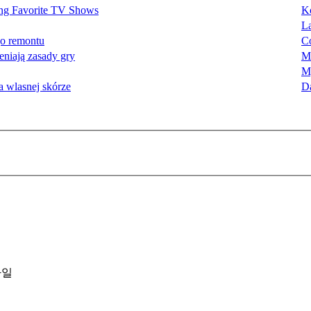
ing Favorite TV Shows
K
L
go remontu
Co
eniają zasady gry
M
M
a wlasnej skórze
D
파일