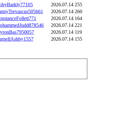
obyBarkly77105
2026.07.14
255
annyTrevascus505661
2026.07.14
260
nstanceFollett771
2026.07.14
164
ohammedJudd878546
2026.07.14
221
yronBas7950057
2026.07.14
119
arnellAshby1557
2026.07.14
155