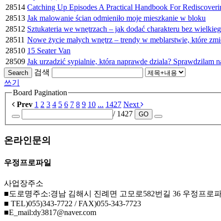
28514
Catching Up Episodes A Practical Handbook For Rediscover
28513
Jak malowanie ścian odmieniło moje mieszkanie w bloku
28512
Sztukateria we wnętrzach – jak dodać charakteru bez wielkie
28511
Nowe życie małych wnętrz – trendy w meblarstwie, które zmi
28510
15 Seater Van
28509
Jak urzadzić sypialnie, która naprawde dziala? Sprawdzilam n
검색
Search
쓰기
Board Pagination
Prev
1
2
3
4
5
6
7
8
9
10
...
1427
Next
/ 1427
GO
온라인문의
우정프로파일
사업장주소
■도로명주소:경남 김해시 진례면 고모로582번길 36 우정프로
■ TEL)055)343-7722 / FAX)055-343-7723
■E_mail:dy3817@naver.com