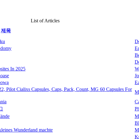
List of Articles
제목
rku
D
e domy
E
B
D
ites In 2025
W
loase
J
głową
E
2, Pilot Cialixs Capsules, Caps, Pack, Count, MG 60 Capsules For
M
nia
C
口
P
Wände
M
B
 kleines Wunderland machte
M
Kr