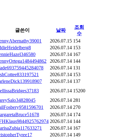
조회
글쓴이
날짜
수
ennyAbernathy39001
2026.07.15
154
ddieHeidelberg8
2026.07.14
153
ennieHazel346580
2026.07.14
167
ennyOrtega1484494862
2026.07.14
144
ade693759445284078
2026.07.14
131
oshCottee833197521
2026.07.14
153
arleneDick139918907
2026.07.14
137
ellissaBridges37183
2026.07.14
15200
areySalo34828045
2026.07.14
281
hilFosbery9581596701
2026.07.14
270
argaretaBruce51678
2026.07.14
174
FHKlaus9844925762974
2026.07.14
144
arisaZubia117633271
2026.07.14
167
istopherTyree17
2026.07.14
149