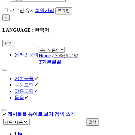
로그인 유지
회원가입
×
LANGUAGE : 한국어
닫기
온라인문의
Home
온라인문의
T
기본글꼴
기본글꼴
✔
나눔고딕
✔
맑은고딕
✔
돋움
✔
✔
게시물을 뷰어로 보기
검색
쓰기
검색
List