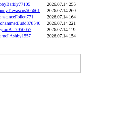
obyBarkly77105
2026.07.14
255
annyTrevascus505661
2026.07.14
260
nstanceFollett771
2026.07.14
164
ohammedJudd878546
2026.07.14
221
yronBas7950057
2026.07.14
119
arnellAshby1557
2026.07.14
154