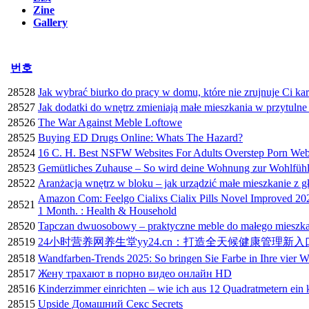
Zine
Gallery
번호
28528
Jak wybrać biurko do pracy w domu, które nie zrujnuje Ci ka
28527
Jak dodatki do wnętrz zmieniają małe mieszkania w przytuln
28526
The War Against Meble Loftowe
28525
Buying ED Drugs Online: Whats The Hazard?
28524
16 C. H. Best NSFW Websites For Adults Overstep Porn Webs
28523
Gemütliches Zuhause – So wird deine Wohnung zur Wohlfüh
28522
Aranżacja wnętrz w bloku – jak urządzić małe mieszkanie z 
Amazon Com: Feelgo Cialixs Cialix Pills Novel Improved 202
28521
1 Month. : Health & Household
28520
Tapczan dwuosobowy – praktyczne meble do małego mieszka
28519
24小时营养网养生堂yy24.cn：打造全天候健康管理新入
28518
Wandfarben-Trends 2025: So bringen Sie Farbe in Ihre vier 
28517
Жену трахают в порно видео онлайн HD
28516
Kinderzimmer einrichten – wie ich aus 12 Quadratmetern ein
28515
Upside Домашний Секс Secrets