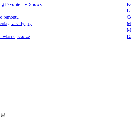
ing Favorite TV Shows
K
L
go remontu
Co
eniają zasady gry
M
M
a wlasnej skórze
D
파일