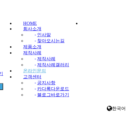
HOME
회사소개
-
인사말
-
찾아오시는길
제품소개
제작사례
-
제작사례
-
제작사례갤러리
온라인문의
찾기
고객센터
-
공지사항
-
카다록다운로드
-
블로그바로가기
한국어