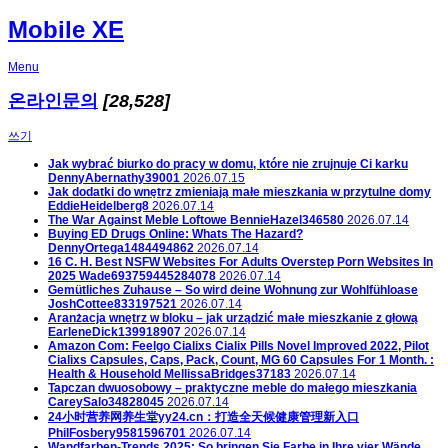
Mobile XE
Menu
온라인문의
[28,528]
쓰기
Jak wybrać biurko do pracy w domu, które nie zrujnuje Ci karku
DennyAbernathy39001
2026.07.15
Jak dodatki do wnętrz zmieniają małe mieszkania w przytulne domy
EddieHeidelberg8
2026.07.14
The War Against Meble Loftowe
BennieHazel346580
2026.07.14
Buying ED Drugs Online: Whats The Hazard?
DennyOrtega1484494862
2026.07.14
16 C. H. Best NSFW Websites For Adults Overstep Porn Websites In
2025
Wade693759445284078
2026.07.14
Gemütliches Zuhause – So wird deine Wohnung zur Wohlfühloase
JoshCottee833197521
2026.07.14
Aranżacja wnętrz w bloku – jak urządzić małe mieszkanie z głową
EarleneDick139918907
2026.07.14
Amazon Com: Feelgo Cialixs Cialix Pills Novel Improved 2022, Pilot
Cialixs Capsules, Caps, Pack, Count, MG 60 Capsules For 1 Month. :
Health & Household
MellissaBridges37183
2026.07.14
Tapczan dwuosobowy – praktyczne meble do małego mieszkania
CareySalo34828045
2026.07.14
24小时营养网养生堂yy24.cn：打造全天候健康管理新入口
PhilFosbery9581596701
2026.07.14
Wandfarben-Trends 2025: So bringen Sie Farbe in Ihre vier Wände