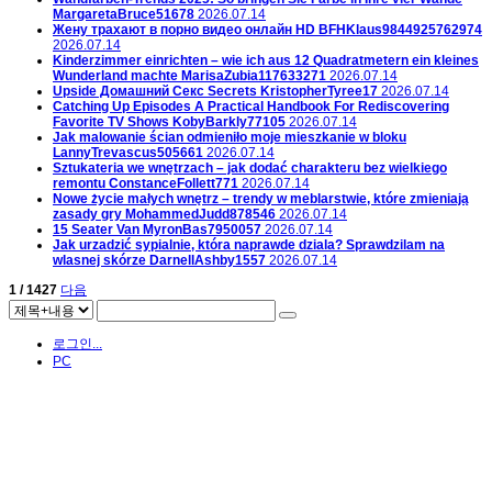
MargaretaBruce51678
2026.07.14
Жену трахают в порно видео онлайн HD
BFHKlaus9844925762974
2026.07.14
Kinderzimmer einrichten – wie ich aus 12 Quadratmetern ein kleines
Wunderland machte
MarisaZubia117633271
2026.07.14
Upside Домашний Секс Secrets
KristopherTyree17
2026.07.14
Catching Up Episodes A Practical Handbook For Rediscovering
Favorite TV Shows
KobyBarkly77105
2026.07.14
Jak malowanie ścian odmieniło moje mieszkanie w bloku
LannyTrevascus505661
2026.07.14
Sztukateria we wnętrzach – jak dodać charakteru bez wielkiego
remontu
ConstanceFollett771
2026.07.14
Nowe życie małych wnętrz – trendy w meblarstwie, które zmieniają
zasady gry
MohammedJudd878546
2026.07.14
15 Seater Van
MyronBas7950057
2026.07.14
Jak urzadzić sypialnie, która naprawde dziala? Sprawdzilam na
wlasnej skórze
DarnellAshby1557
2026.07.14
1 / 1427
다음
로그인...
PC