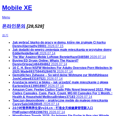
Mobile XE
Menu
온라인문의
[28,528]
쓰기
Jak wybrać biurko do pracy w domu, które nie zrujnuje Ci karku
DennyAbernathy39001
2026.07.15
Jak dodatki do wnętrz zmieniają małe mieszkania w przytulne domy
EddieHeidelberg8
2026.07.14
The War Against Meble Loftowe
BennieHazel346580
2026.07.14
Buying ED Drugs Online: Whats The Hazard?
DennyOrtega1484494862
2026.07.14
16 C. H. Best NSFW Websites For Adults Overstep Porn Websites In
2025
Wade693759445284078
2026.07.14
Gemütliches Zuhause – So wird deine Wohnung zur Wohlfühloase
JoshCottee833197521
2026.07.14
Aranżacja wnętrz w bloku – jak urządzić małe mieszkanie z głową
EarleneDick139918907
2026.07.14
Amazon Com: Feelgo Cialixs Cialix Pills Novel Improved 2022, Pilot
Cialixs Capsules, Caps, Pack, Count, MG 60 Capsules For 1 Month. :
Health & Household
MellissaBridges37183
2026.07.14
Tapczan dwuosobowy – praktyczne meble do małego mieszkania
CareySalo34828045
2026.07.14
24小时营养网养生堂yy24.cn：打造全天候健康管理新入口
PhilFosbery9581596701
2026.07.14
Wandfarben-Trends 2025: So bringen Sie Farbe in Ihre vier Wände