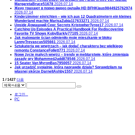
MargaretaBruce51678
2026.07.14
Жену трахают в порно видео онлайн HD
BFHKlaus9844925762974
2026.07.14
Kinderzimmer einrichten – wie ich aus 12 Quadratmetern ein kleines
Wunderland machte
MarisaZubia117633271
2026.07.14
Upside Домашний Секс Secrets
KristopherTyree17
2026.07.14
Catching Up Episodes A Practical Handbook For Rediscovering
Favorite TV Shows
KobyBarkly77105
2026.07.14
Jak malowanie ścian odmieniło moje mieszkanie w bloku
LannyTrevascus505661
2026.07.14
Sztukateria we wnętrzach – jak dodać charakteru bez wielkiego
remontu
ConstanceFollett771
2026.07.14
Nowe życie małych wnętrz – trendy w meblarstwie, które zmieniają
zasady gry
MohammedJudd878546
2026.07.14
15 Seater Van
MyronBas7950057
2026.07.14
Jak urzadzić sypialnie, która naprawde dziala? Sprawdzilam na
wlasnej skórze
DarnellAshby1557
2026.07.14
1 / 1427
다음
로그인...
PC