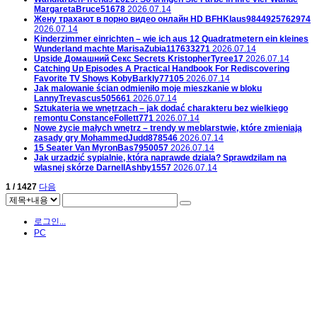
MargaretaBruce51678
2026.07.14
Жену трахают в порно видео онлайн HD
BFHKlaus9844925762974
2026.07.14
Kinderzimmer einrichten – wie ich aus 12 Quadratmetern ein kleines
Wunderland machte
MarisaZubia117633271
2026.07.14
Upside Домашний Секс Secrets
KristopherTyree17
2026.07.14
Catching Up Episodes A Practical Handbook For Rediscovering
Favorite TV Shows
KobyBarkly77105
2026.07.14
Jak malowanie ścian odmieniło moje mieszkanie w bloku
LannyTrevascus505661
2026.07.14
Sztukateria we wnętrzach – jak dodać charakteru bez wielkiego
remontu
ConstanceFollett771
2026.07.14
Nowe życie małych wnętrz – trendy w meblarstwie, które zmieniają
zasady gry
MohammedJudd878546
2026.07.14
15 Seater Van
MyronBas7950057
2026.07.14
Jak urzadzić sypialnie, która naprawde dziala? Sprawdzilam na
wlasnej skórze
DarnellAshby1557
2026.07.14
1 / 1427
다음
로그인...
PC