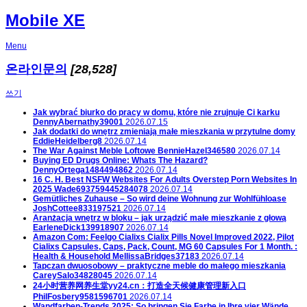
Mobile XE
Menu
온라인문의
[28,528]
쓰기
Jak wybrać biurko do pracy w domu, które nie zrujnuje Ci karku
DennyAbernathy39001
2026.07.15
Jak dodatki do wnętrz zmieniają małe mieszkania w przytulne domy
EddieHeidelberg8
2026.07.14
The War Against Meble Loftowe
BennieHazel346580
2026.07.14
Buying ED Drugs Online: Whats The Hazard?
DennyOrtega1484494862
2026.07.14
16 C. H. Best NSFW Websites For Adults Overstep Porn Websites In
2025
Wade693759445284078
2026.07.14
Gemütliches Zuhause – So wird deine Wohnung zur Wohlfühloase
JoshCottee833197521
2026.07.14
Aranżacja wnętrz w bloku – jak urządzić małe mieszkanie z głową
EarleneDick139918907
2026.07.14
Amazon Com: Feelgo Cialixs Cialix Pills Novel Improved 2022, Pilot
Cialixs Capsules, Caps, Pack, Count, MG 60 Capsules For 1 Month. :
Health & Household
MellissaBridges37183
2026.07.14
Tapczan dwuosobowy – praktyczne meble do małego mieszkania
CareySalo34828045
2026.07.14
24小时营养网养生堂yy24.cn：打造全天候健康管理新入口
PhilFosbery9581596701
2026.07.14
Wandfarben-Trends 2025: So bringen Sie Farbe in Ihre vier Wände