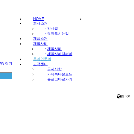
HOME
회사소개
-
인사말
-
찾아오시는길
제품소개
제작사례
-
제작사례
-
제작사례갤러리
온라인문의
/PW 찾기
고객센터
-
공지사항
-
카다록다운로드
-
블로그바로가기
한국어