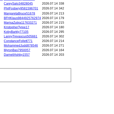
CareySalo34828045
2026.07.14
338
PhilFosbery9581596701
2026.07.14
342
MargaretaBruce51678
2026.07.14
213
BFHKlaus9844925762974
2026.07.14
179
MarisaZubia117633271
2026.07.14
215
KristopherTyree17
2026.07.14
180
KobyBarkly77105
2026.07.14
295
LannyTrevascus505661
2026.07.14
302
ConstanceFollett771
2026.07.14
214
MohammedJudd878546
2026.07.14
271
MyronBas7950057
2026.07.14
164
DarnellAshby1557
2026.07.14
203