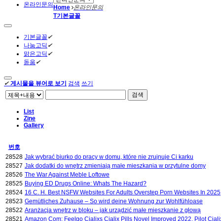
온라인문의
Home
온라인문의
T
기본글꼴
기본글꼴
✔
나눔고딕
✔
맑은고딕
✔
돋움
✔
✔
게시물을 뷰어로 보기
검색
쓰기
검색
List
Zine
Gallery
번호
28528
Jak wybrać biurko do pracy w domu, które nie zrujnuje Ci karku
28527
Jak dodatki do wnętrz zmieniają małe mieszkania w przytulne domy
28526
The War Against Meble Loftowe
28525
Buying ED Drugs Online: Whats The Hazard?
28524
16 C. H. Best NSFW Websites For Adults Overstep Porn Websites In 2025
28523
Gemütliches Zuhause – So wird deine Wohnung zur Wohlfühloase
28522
Aranżacja wnętrz w bloku – jak urządzić małe mieszkanie z głową
28521
Amazon Com: Feelgo Cialixs Cialix Pills Novel Improved 2022, Pilot Cia