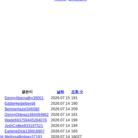
글쓴이
날짜
조회 수
DennyAbernathy39001
2026.07.15
191
EddieHeidelberg8
2026.07.14
190
BennieHazel346580
2026.07.14
209
DennyOrtega1484494862
2026.07.14
181
Wade693759445284078
2026.07.14
196
JoshCottee833197521
2026.07.14
194
EarleneDick139918907
2026.07.14
165
ld
MellissaBridges37183
2026.07.14
16027