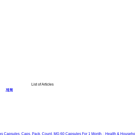
List of Articles
제목
lixs Capsules, Caps, Pack, Count, MG 60 Capsules For 1 Month. : Health & Househo