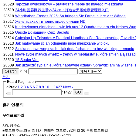
28520
Tapczan dwuosobowy – praktyczne meble do małego mieszkania
28519
24小时营养网养生堂yy24.cn：打造全天候健康管理新入口
28518
Wandfarben-Trends 2025: So bringen Sie Farbe in Ihre vier Wände
28517
Жену трахают в порно видео онлайн HD
28516
Kinderzimmer einrichten – wie ich aus 12 Quadratmetern ein kleines Wu
28515
Upside Домашний Секс Secrets
28514
Catching Up Episodes A Practical Handbook For Rediscovering Favorite
28513
Jak malowanie ścian odmieniło moje mieszkanie w bloku
28512
Sztukateria we wnętrzach – jak dodać charakteru bez wielkiego remontu
28511
Nowe życie małych wnętrz – trendy w meblarstwie, które zmieniają zasad
28510
15 Seater Van
28509
Jak urzadzić sypialnie, która naprawde dziala? Sprawdzilam na wlasnej 
Search
검색
쓰기
Board Pagination
Prev
1
2
3
4
5
6
7
8
9
10
...
1427
Next
/ 1427
GO
온라인문의
우정프로파일
사업장주소
■도로명주소:경남 김해시 진례면 고모로582번길 36 우정프로파일
■ TEL)055)343-7722 / FAX)055-343-7723