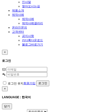
인사말
찾아오시는길
제품소개
제작사례
제작사례
제작사례갤러리
온라인문의
고객센터
공지사항
카다록다운로드
블로그바로가기
×
로그인
회원가입
로그인 유지
×
LANGUAGE : 한국어
닫기