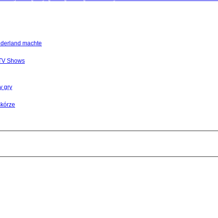
nderland machte
 TV Shows
y gry
skórze