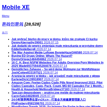
Mobile XE
Menu
온라인문의
[28,528]
쓰기
Jak wybrać biurko do pracy w domu, które nie zrujnuje Ci karku
DennyAbernathy39001
2026.07.15
Jak dodatki do wnętrz zmieniają małe mieszkania w przytulne domy
EddieHeidelberg8
2026.07.14
The War Against Meble Loftowe
BennieHazel346580
2026.07.14
Buying ED Drugs Online: Whats The Hazard?
DennyOrtega1484494862
2026.07.14
16 C. H. Best NSFW Websites For Adults Overstep Porn Websites In
2025
Wade693759445284078
2026.07.14
Gemütliches Zuhause – So wird deine Wohnung zur Wohlfühloase
JoshCottee833197521
2026.07.14
Aranżacja wnętrz w bloku – jak urządzić małe mieszkanie z głową
EarleneDick139918907
2026.07.14
Amazon Com: Feelgo Cialixs Cialix Pills Novel Improved 2022, Pilot
Cialixs Capsules, Caps, Pack, Count, MG 60 Capsules For 1 Month. :
Health & Household
MellissaBridges37183
2026.07.14
Tapczan dwuosobowy – praktyczne meble do małego mieszkania
CareySalo34828045
2026.07.14
24小时营养网养生堂yy24.cn：打造全天候健康管理新入口
PhilFosbery9581596701
2026.07.14
Wandfarben-Trends 2025: So bringen Sie Farbe in Ihre vier Wände