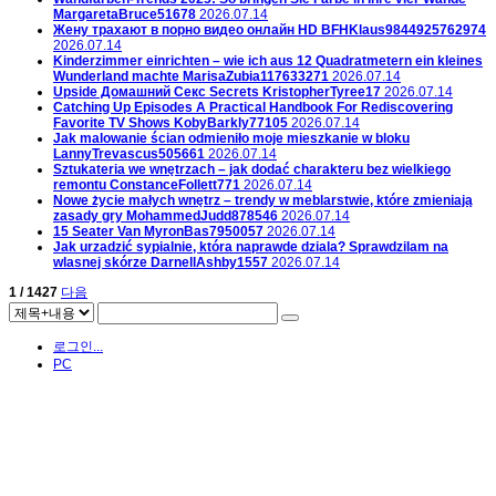
MargaretaBruce51678
2026.07.14
Жену трахают в порно видео онлайн HD
BFHKlaus9844925762974
2026.07.14
Kinderzimmer einrichten – wie ich aus 12 Quadratmetern ein kleines
Wunderland machte
MarisaZubia117633271
2026.07.14
Upside Домашний Секс Secrets
KristopherTyree17
2026.07.14
Catching Up Episodes A Practical Handbook For Rediscovering
Favorite TV Shows
KobyBarkly77105
2026.07.14
Jak malowanie ścian odmieniło moje mieszkanie w bloku
LannyTrevascus505661
2026.07.14
Sztukateria we wnętrzach – jak dodać charakteru bez wielkiego
remontu
ConstanceFollett771
2026.07.14
Nowe życie małych wnętrz – trendy w meblarstwie, które zmieniają
zasady gry
MohammedJudd878546
2026.07.14
15 Seater Van
MyronBas7950057
2026.07.14
Jak urzadzić sypialnie, która naprawde dziala? Sprawdzilam na
wlasnej skórze
DarnellAshby1557
2026.07.14
1 / 1427
다음
로그인...
PC