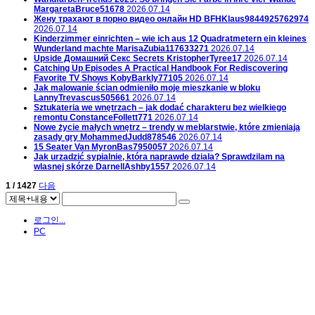
MargaretaBruce51678
2026.07.14
Жену трахают в порно видео онлайн HD
BFHKlaus9844925762974
2026.07.14
Kinderzimmer einrichten – wie ich aus 12 Quadratmetern ein kleines
Wunderland machte
MarisaZubia117633271
2026.07.14
Upside Домашний Секс Secrets
KristopherTyree17
2026.07.14
Catching Up Episodes A Practical Handbook For Rediscovering
Favorite TV Shows
KobyBarkly77105
2026.07.14
Jak malowanie ścian odmieniło moje mieszkanie w bloku
LannyTrevascus505661
2026.07.14
Sztukateria we wnętrzach – jak dodać charakteru bez wielkiego
remontu
ConstanceFollett771
2026.07.14
Nowe życie małych wnętrz – trendy w meblarstwie, które zmieniają
zasady gry
MohammedJudd878546
2026.07.14
15 Seater Van
MyronBas7950057
2026.07.14
Jak urzadzić sypialnie, która naprawde dziala? Sprawdzilam na
wlasnej skórze
DarnellAshby1557
2026.07.14
1 / 1427
다음
로그인...
PC