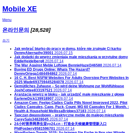
Mobile XE
Menu
온라인문의
[28,528]
쓰기
Jak wybrać biurko do pracy w domu, które nie zrujnuje Ci karku
DennyAbernathy39001
2026.07.15
Jak dodatki do wnętrz zmieniają małe mieszkania w przytulne domy
EddieHeidelberg8
2026.07.14
The War Against Meble Loftowe
BennieHazel346580
2026.07.14
Buying ED Drugs Online: Whats The Hazard?
DennyOrtega1484494862
2026.07.14
16 C. H. Best NSFW Websites For Adults Overstep Porn Websites In
2025
Wade693759445284078
2026.07.14
Gemütliches Zuhause – So wird deine Wohnung zur Wohlfühloase
JoshCottee833197521
2026.07.14
Aranżacja wnętrz w bloku – jak urządzić małe mieszkanie z głową
EarleneDick139918907
2026.07.14
Amazon Com: Feelgo Cialixs Cialix Pills Novel Improved 2022, Pilot
Cialixs Capsules, Caps, Pack, Count, MG 60 Capsules For 1 Month. :
Health & Household
MellissaBridges37183
2026.07.14
Tapczan dwuosobowy – praktyczne meble do małego mieszkania
CareySalo34828045
2026.07.14
24小时营养网养生堂yy24.cn：打造全天候健康管理新入口
PhilFosbery9581596701
2026.07.14
Wandfarben-Trends 2025: So bringen Sie Farbe in Ihre vier Wände