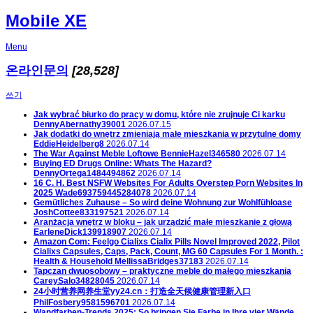
Mobile XE
Menu
온라인문의
[28,528]
쓰기
Jak wybrać biurko do pracy w domu, które nie zrujnuje Ci karku
DennyAbernathy39001
2026.07.15
Jak dodatki do wnętrz zmieniają małe mieszkania w przytulne domy
EddieHeidelberg8
2026.07.14
The War Against Meble Loftowe
BennieHazel346580
2026.07.14
Buying ED Drugs Online: Whats The Hazard?
DennyOrtega1484494862
2026.07.14
16 C. H. Best NSFW Websites For Adults Overstep Porn Websites In
2025
Wade693759445284078
2026.07.14
Gemütliches Zuhause – So wird deine Wohnung zur Wohlfühloase
JoshCottee833197521
2026.07.14
Aranżacja wnętrz w bloku – jak urządzić małe mieszkanie z głową
EarleneDick139918907
2026.07.14
Amazon Com: Feelgo Cialixs Cialix Pills Novel Improved 2022, Pilot
Cialixs Capsules, Caps, Pack, Count, MG 60 Capsules For 1 Month. :
Health & Household
MellissaBridges37183
2026.07.14
Tapczan dwuosobowy – praktyczne meble do małego mieszkania
CareySalo34828045
2026.07.14
24小时营养网养生堂yy24.cn：打造全天候健康管理新入口
PhilFosbery9581596701
2026.07.14
Wandfarben-Trends 2025: So bringen Sie Farbe in Ihre vier Wände