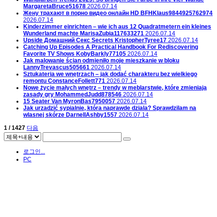
MargaretaBruce51678
2026.07.14
Жену трахают в порно видео онлайн HD
BFHKlaus9844925762974
2026.07.14
Kinderzimmer einrichten – wie ich aus 12 Quadratmetern ein kleines
Wunderland machte
MarisaZubia117633271
2026.07.14
Upside Домашний Секс Secrets
KristopherTyree17
2026.07.14
Catching Up Episodes A Practical Handbook For Rediscovering
Favorite TV Shows
KobyBarkly77105
2026.07.14
Jak malowanie ścian odmieniło moje mieszkanie w bloku
LannyTrevascus505661
2026.07.14
Sztukateria we wnętrzach – jak dodać charakteru bez wielkiego
remontu
ConstanceFollett771
2026.07.14
Nowe życie małych wnętrz – trendy w meblarstwie, które zmieniają
zasady gry
MohammedJudd878546
2026.07.14
15 Seater Van
MyronBas7950057
2026.07.14
Jak urzadzić sypialnie, która naprawde dziala? Sprawdzilam na
wlasnej skórze
DarnellAshby1557
2026.07.14
1 / 1427
다음
로그인...
PC