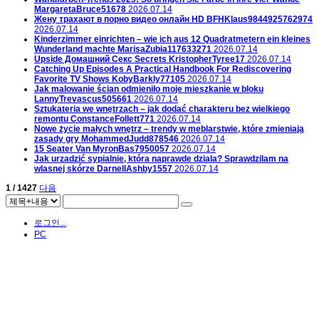
MargaretaBruce51678
2026.07.14
Жену трахают в порно видео онлайн HD
BFHKlaus9844925762974
2026.07.14
Kinderzimmer einrichten – wie ich aus 12 Quadratmetern ein kleines
Wunderland machte
MarisaZubia117633271
2026.07.14
Upside Домашний Секс Secrets
KristopherTyree17
2026.07.14
Catching Up Episodes A Practical Handbook For Rediscovering
Favorite TV Shows
KobyBarkly77105
2026.07.14
Jak malowanie ścian odmieniło moje mieszkanie w bloku
LannyTrevascus505661
2026.07.14
Sztukateria we wnętrzach – jak dodać charakteru bez wielkiego
remontu
ConstanceFollett771
2026.07.14
Nowe życie małych wnętrz – trendy w meblarstwie, które zmieniają
zasady gry
MohammedJudd878546
2026.07.14
15 Seater Van
MyronBas7950057
2026.07.14
Jak urzadzić sypialnie, która naprawde dziala? Sprawdzilam na
wlasnej skórze
DarnellAshby1557
2026.07.14
1 / 1427
다음
로그인...
PC