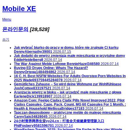
Mobile XE
Menu
온라인문의
[28,528]
쓰기
Jak wybrać biurko do pracy w domu, które nie zrujnuje Ci karku
DennyAbernathy39001
2026.07.15
Jak dodatki do wnętrz zmieniają małe mieszkania w przytulne domy
EddieHeidelberg8
2026.07.14
The War Against Meble Loftowe
BennieHazel346580
2026.07.14
Buying ED Drugs Online: Whats The Hazard?
DennyOrtega1484494862
2026.07.14
16 C. H. Best NSFW Websites For Adults Overstep Porn Websites In
2025
Wade693759445284078
2026.07.14
Gemütliches Zuhause – So wird deine Wohnung zur Wohlfühloase
JoshCottee833197521
2026.07.14
Aranżacja wnętrz w bloku – jak urządzić małe mieszkanie z głową
EarleneDick139918907
2026.07.14
Amazon Com: Feelgo Cialixs Cialix Pills Novel Improved 2022, Pilot
Cialixs Capsules, Caps, Pack, Count, MG 60 Capsules For 1 Month. :
Health & Household
MellissaBridges37183
2026.07.14
Tapczan dwuosobowy – praktyczne meble do małego mieszkania
CareySalo34828045
2026.07.14
24小时营养网养生堂yy24.cn：打造全天候健康管理新入口
PhilFosbery9581596701
2026.07.14
Wandfarben-Trends 2025: So bringen Sie Farbe in Ihre vier Wände