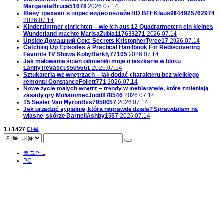
MargaretaBruce51678
2026.07.14
Жену трахают в порно видео онлайн HD
BFHKlaus9844925762974
2026.07.14
Kinderzimmer einrichten – wie ich aus 12 Quadratmetern ein kleines
Wunderland machte
MarisaZubia117633271
2026.07.14
Upside Домашний Секс Secrets
KristopherTyree17
2026.07.14
Catching Up Episodes A Practical Handbook For Rediscovering
Favorite TV Shows
KobyBarkly77105
2026.07.14
Jak malowanie ścian odmieniło moje mieszkanie w bloku
LannyTrevascus505661
2026.07.14
Sztukateria we wnętrzach – jak dodać charakteru bez wielkiego
remontu
ConstanceFollett771
2026.07.14
Nowe życie małych wnętrz – trendy w meblarstwie, które zmieniają
zasady gry
MohammedJudd878546
2026.07.14
15 Seater Van
MyronBas7950057
2026.07.14
Jak urzadzić sypialnie, która naprawde dziala? Sprawdzilam na
wlasnej skórze
DarnellAshby1557
2026.07.14
1 / 1427
다음
로그인...
PC