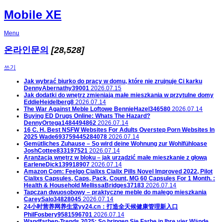
Mobile XE
Menu
온라인문의
[28,528]
쓰기
Jak wybrać biurko do pracy w domu, które nie zrujnuje Ci karku
DennyAbernathy39001
2026.07.15
Jak dodatki do wnętrz zmieniają małe mieszkania w przytulne domy
EddieHeidelberg8
2026.07.14
The War Against Meble Loftowe
BennieHazel346580
2026.07.14
Buying ED Drugs Online: Whats The Hazard?
DennyOrtega1484494862
2026.07.14
16 C. H. Best NSFW Websites For Adults Overstep Porn Websites In
2025
Wade693759445284078
2026.07.14
Gemütliches Zuhause – So wird deine Wohnung zur Wohlfühloase
JoshCottee833197521
2026.07.14
Aranżacja wnętrz w bloku – jak urządzić małe mieszkanie z głową
EarleneDick139918907
2026.07.14
Amazon Com: Feelgo Cialixs Cialix Pills Novel Improved 2022, Pilot
Cialixs Capsules, Caps, Pack, Count, MG 60 Capsules For 1 Month. :
Health & Household
MellissaBridges37183
2026.07.14
Tapczan dwuosobowy – praktyczne meble do małego mieszkania
CareySalo34828045
2026.07.14
24小时营养网养生堂yy24.cn：打造全天候健康管理新入口
PhilFosbery9581596701
2026.07.14
Wandfarben-Trends 2025: So bringen Sie Farbe in Ihre vier Wände