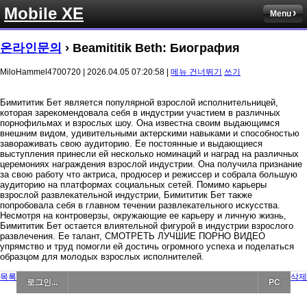
Mobile XE
Menu
온라인문의
› Beamititik Beth: Биография
MiloHammel4700720 | 2026.04.05 07:20:58 |
메뉴 건너뛰기
쓰기
Бимититик Бет является популярной взрослой исполнительницей,
которая зарекомендовала себя в индустрии участием в различных
порнофильмах и взрослых шоу. Она известна своим выдающимся
внешним видом, удивительными актерскими навыками и способностью
завораживать свою аудиторию. Ее постоянные и выдающиеся
выступления принесли ей несколько номинаций и наград на различных
церемониях награждения взрослой индустрии. Она получила признание
за свою работу что актриса, продюсер и режиссер и собрала большую
аудиторию на платформах социальных сетей. Помимо карьеры
взрослой развлекательной индустрии, Бимититик Бет также
попробовала себя в главном течении развлекательного искусства.
Несмотря на контроверзы, окружающие ее карьеру и личную жизнь,
Бимититик Бет остается влиятельной фигурой в индустрии взрослого
развлечения. Ее талант, СМОТРЕТЬ ЛУЧШИЕ ПОРНО ВИДЕО
упрямство и труд помогли ей достичь огромного успеха и поделаться
образцом для молодых взрослых исполнителей.
목록
삭제
로그인...
PC