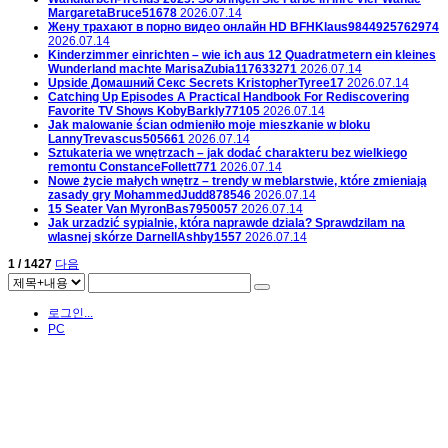
MargaretaBruce51678
2026.07.14
Жену трахают в порно видео онлайн HD
BFHKlaus9844925762974
2026.07.14
Kinderzimmer einrichten – wie ich aus 12 Quadratmetern ein kleines
Wunderland machte
MarisaZubia117633271
2026.07.14
Upside Домашний Секс Secrets
KristopherTyree17
2026.07.14
Catching Up Episodes A Practical Handbook For Rediscovering
Favorite TV Shows
KobyBarkly77105
2026.07.14
Jak malowanie ścian odmieniło moje mieszkanie w bloku
LannyTrevascus505661
2026.07.14
Sztukateria we wnętrzach – jak dodać charakteru bez wielkiego
remontu
ConstanceFollett771
2026.07.14
Nowe życie małych wnętrz – trendy w meblarstwie, które zmieniają
zasady gry
MohammedJudd878546
2026.07.14
15 Seater Van
MyronBas7950057
2026.07.14
Jak urzadzić sypialnie, która naprawde dziala? Sprawdzilam na
wlasnej skórze
DarnellAshby1557
2026.07.14
1 / 1427
다음
로그인...
PC