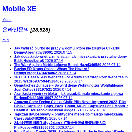
Mobile XE
Menu
온라인문의
[28,528]
쓰기
Jak wybrać biurko do pracy w domu, które nie zrujnuje Ci karku
DennyAbernathy39001
2026.07.15
Jak dodatki do wnętrz zmieniają małe mieszkania w przytulne domy
EddieHeidelberg8
2026.07.14
The War Against Meble Loftowe
BennieHazel346580
2026.07.14
Buying ED Drugs Online: Whats The Hazard?
DennyOrtega1484494862
2026.07.14
16 C. H. Best NSFW Websites For Adults Overstep Porn Websites In
2025
Wade693759445284078
2026.07.14
Gemütliches Zuhause – So wird deine Wohnung zur Wohlfühloase
JoshCottee833197521
2026.07.14
Aranżacja wnętrz w bloku – jak urządzić małe mieszkanie z głową
EarleneDick139918907
2026.07.14
Amazon Com: Feelgo Cialixs Cialix Pills Novel Improved 2022, Pilot
Cialixs Capsules, Caps, Pack, Count, MG 60 Capsules For 1 Month. :
Health & Household
MellissaBridges37183
2026.07.14
Tapczan dwuosobowy – praktyczne meble do małego mieszkania
CareySalo34828045
2026.07.14
24小时营养网养生堂yy24.cn：打造全天候健康管理新入口
PhilFosbery9581596701
2026.07.14
Wandfarben-Trends 2025: So bringen Sie Farbe in Ihre vier Wände