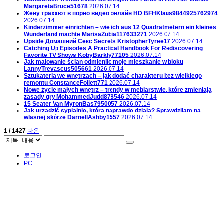
MargaretaBruce51678
2026.07.14
Жену трахают в порно видео онлайн HD
BFHKlaus9844925762974
2026.07.14
Kinderzimmer einrichten – wie ich aus 12 Quadratmetern ein kleines
Wunderland machte
MarisaZubia117633271
2026.07.14
Upside Домашний Секс Secrets
KristopherTyree17
2026.07.14
Catching Up Episodes A Practical Handbook For Rediscovering
Favorite TV Shows
KobyBarkly77105
2026.07.14
Jak malowanie ścian odmieniło moje mieszkanie w bloku
LannyTrevascus505661
2026.07.14
Sztukateria we wnętrzach – jak dodać charakteru bez wielkiego
remontu
ConstanceFollett771
2026.07.14
Nowe życie małych wnętrz – trendy w meblarstwie, które zmieniają
zasady gry
MohammedJudd878546
2026.07.14
15 Seater Van
MyronBas7950057
2026.07.14
Jak urzadzić sypialnie, która naprawde dziala? Sprawdzilam na
wlasnej skórze
DarnellAshby1557
2026.07.14
1 / 1427
다음
로그인...
PC