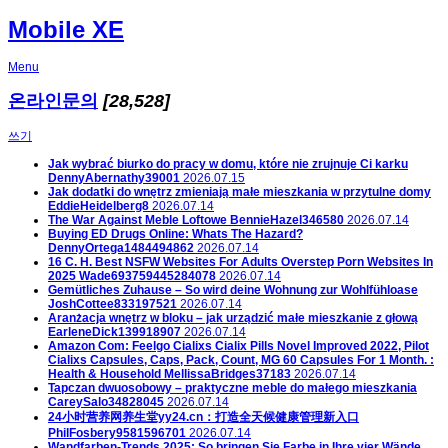
Mobile XE
Menu
온라인문의
[28,528]
쓰기
Jak wybrać biurko do pracy w domu, które nie zrujnuje Ci karku
DennyAbernathy39001
2026.07.15
Jak dodatki do wnętrz zmieniają małe mieszkania w przytulne domy
EddieHeidelberg8
2026.07.14
The War Against Meble Loftowe
BennieHazel346580
2026.07.14
Buying ED Drugs Online: Whats The Hazard?
DennyOrtega1484494862
2026.07.14
16 C. H. Best NSFW Websites For Adults Overstep Porn Websites In
2025
Wade693759445284078
2026.07.14
Gemütliches Zuhause – So wird deine Wohnung zur Wohlfühloase
JoshCottee833197521
2026.07.14
Aranżacja wnętrz w bloku – jak urządzić małe mieszkanie z głową
EarleneDick139918907
2026.07.14
Amazon Com: Feelgo Cialixs Cialix Pills Novel Improved 2022, Pilot
Cialixs Capsules, Caps, Pack, Count, MG 60 Capsules For 1 Month. :
Health & Household
MellissaBridges37183
2026.07.14
Tapczan dwuosobowy – praktyczne meble do małego mieszkania
CareySalo34828045
2026.07.14
24小时营养网养生堂yy24.cn：打造全天候健康管理新入口
PhilFosbery9581596701
2026.07.14
Wandfarben-Trends 2025: So bringen Sie Farbe in Ihre vier Wände