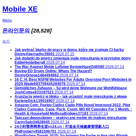
Mobile XE
Menu
온라인문의
[28,528]
쓰기
Jak wybrać biurko do pracy w domu, które nie zrujnuje Ci karku
DennyAbernathy39001
2026.07.15
Jak dodatki do wnętrz zmieniają małe mieszkania w przytulne domy
EddieHeidelberg8
2026.07.14
The War Against Meble Loftowe
BennieHazel346580
2026.07.14
Buying ED Drugs Online: Whats The Hazard?
DennyOrtega1484494862
2026.07.14
16 C. H. Best NSFW Websites For Adults Overstep Porn Websites In
2025
Wade693759445284078
2026.07.14
Gemütliches Zuhause – So wird deine Wohnung zur Wohlfühloase
JoshCottee833197521
2026.07.14
Aranżacja wnętrz w bloku – jak urządzić małe mieszkanie z głową
EarleneDick139918907
2026.07.14
Amazon Com: Feelgo Cialixs Cialix Pills Novel Improved 2022, Pilot
Cialixs Capsules, Caps, Pack, Count, MG 60 Capsules For 1 Month. :
Health & Household
MellissaBridges37183
2026.07.14
Tapczan dwuosobowy – praktyczne meble do małego mieszkania
CareySalo34828045
2026.07.14
24小时营养网养生堂yy24.cn：打造全天候健康管理新入口
PhilFosbery9581596701
2026.07.14
Wandfarben-Trends 2025: So bringen Sie Farbe in Ihre vier Wände