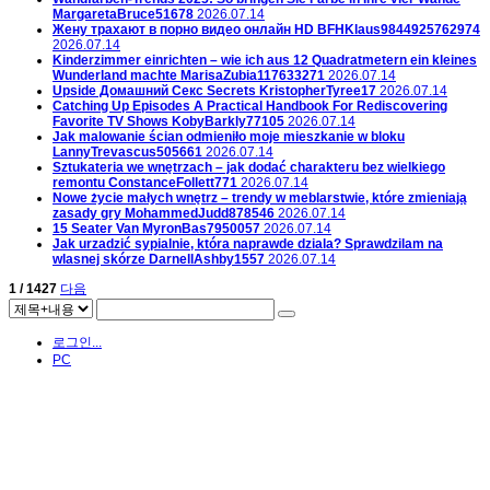
MargaretaBruce51678
2026.07.14
Жену трахают в порно видео онлайн HD
BFHKlaus9844925762974
2026.07.14
Kinderzimmer einrichten – wie ich aus 12 Quadratmetern ein kleines
Wunderland machte
MarisaZubia117633271
2026.07.14
Upside Домашний Секс Secrets
KristopherTyree17
2026.07.14
Catching Up Episodes A Practical Handbook For Rediscovering
Favorite TV Shows
KobyBarkly77105
2026.07.14
Jak malowanie ścian odmieniło moje mieszkanie w bloku
LannyTrevascus505661
2026.07.14
Sztukateria we wnętrzach – jak dodać charakteru bez wielkiego
remontu
ConstanceFollett771
2026.07.14
Nowe życie małych wnętrz – trendy w meblarstwie, które zmieniają
zasady gry
MohammedJudd878546
2026.07.14
15 Seater Van
MyronBas7950057
2026.07.14
Jak urzadzić sypialnie, która naprawde dziala? Sprawdzilam na
wlasnej skórze
DarnellAshby1557
2026.07.14
1 / 1427
다음
로그인...
PC