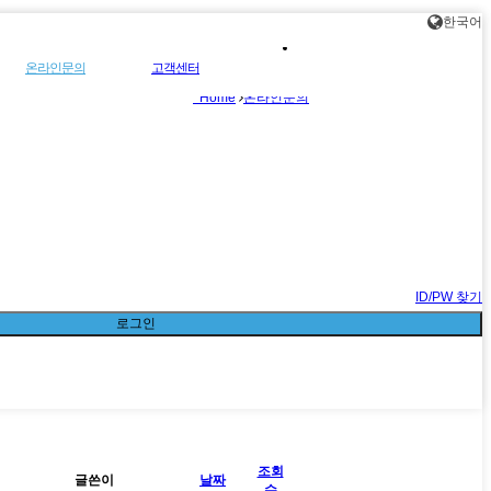
한국어
온라인문의
고객센터
Home
온라인문의
-
공지사항
-
리
카다록다운로드
-
블로그바로가기
ID/PW 찾기
로그인
조회
글쓴이
날짜
수