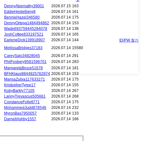
DennyAbernathy39001
2026.07.15
163
EddieHeidelberg8
2026.07.14
161
BennieHazel346580
2026.07.14
175
DennyOrtega1484494862
2026.07.14
153
Wade693759445284078
2026.07.14
136
JoshCottee833197521
2026.07.14
165
EarleneDick139918907
2026.07.14
144
ID/PW 찾기
MellissaBridges37183
2026.07.14
15580
CareySalo34828045
2026.07.14
291
PhilFosbery9581596701
2026.07.14
283
MargaretaBruce51678
2026.07.14
181
BFHKlaus9844925762974
2026.07.14
153
MarisaZubia117633271
2026.07.14
175
KristopherTyree17
2026.07.14
155
KobyBarkly77105
2026.07.14
267
LannyTrevascus505661
2026.07.14
268
ConstanceFollett771
2026.07.14
175
MohammedJudd878546
2026.07.14
232
MyronBas7950057
2026.07.14
133
DarnellAshby1557
2026.07.14
166