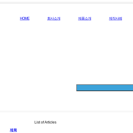
HOME
회사소개
제품소개
제작사례
-
-
인사말
제작사례
-
-
찾아오시는길
제작사례갤러
List of Articles
제목