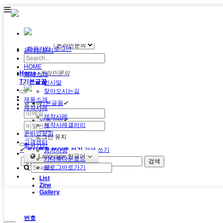
메뉴 건너뛰기
회원가입
로그인
온라인문의
HOME
Home
온라인문의
회사소개
T
기본글꼴
인사말
찾아오시는길
제품소개
기본글꼴
✔
로그인
제작사례
나눔고딕
✔
제작사례
맑은고딕
✔
제작사례갤러리
돋움
✔
온라인문의
로그인 유지
고객센터
회원가입
✔
게시물을 뷰어로 보기
검색
쓰기
공지사항
Language:한국어
카다록다운로드
검색
블로그바로가기
List
Zine
Gallery
번호