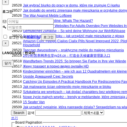
×
28528
Jak wybrać biurko do pracy w domu, które nie zrujnuje Ci karku
28527
Jak dodatki do wnętrz zmieniają małe mieszkania w przytulne domy
로그인
28526
The War Against Meble Loftowe
28525
Buying ED Drugs Online: Whats The Hazard?
28524
16 C. H. Best NSFW Websites For Adults Overstep Porn Websites I
28523
Gemütliches Zuhause – So wird deine Wohnung zur Wohlfühloase
28522
Aranżacja wnętrz w bloku – jak urządzić małe mieszkanie z głową
회원가입
로그인 유지
Amazon Com: Feelgo Cialixs Cialix Pills Novel Improved 2022, Pilo
28521
×
Household
28520
Tapczan dwuosobowy – praktyczne meble do małego mieszkania
LANGUAGE : 한국어
28519
24小时营养网养生堂yy24.cn：打造全天候健康管理新入口
28518
Wandfarben-Trends 2025: So bringen Sie Farbe in Ihre vier Wände
닫기
28517
Жену трахают в порно видео онлайн HD
28516
Kinderzimmer einrichten – wie ich aus 12 Quadratmetern ein klei
28515
Upside Домашний Секс Secrets
28514
Catching Up Episodes A Practical Handbook For Rediscovering Fa
28513
Jak malowanie ścian odmieniło moje mieszkanie w bloku
28512
Sztukateria we wnętrzach – jak dodać charakteru bez wielkiego re
28511
Nowe życie małych wnętrz – trendy w meblarstwie, które zmieniają 
28510
15 Seater Van
28509
Jak urzadzić sypialnie, która naprawde dziala? Sprawdzilam na wla
Search
검색
쓰기
Board Pagination