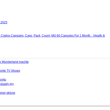
n 2025
t Cialixs Capsules, Caps, Pack, Count, MG 60 Capsules For 1 Month. : Health &
nes Wunderland machte
vorite TV Shows
montu
zasady gry
snej skórze