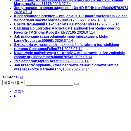
MargaretaBruce51678
2026.07.14
Жену трахают в порно видео онлайн HD
BFHKlaus9844925762974
2026.07.14
Kinderzimmer einrichten – wie ich aus 12 Quadratmetern ein kleines
Wunderland machte
MarisaZubia117633271
2026.07.14
Upside Домашний Секс Secrets
KristopherTyree17
2026.07.14
Catching Up Episodes A Practical Handbook For Rediscovering
Favorite TV Shows
KobyBarkly77105
2026.07.14
Jak malowanie ścian odmieniło moje mieszkanie w bloku
LannyTrevascus505661
2026.07.14
Sztukateria we wnętrzach – jak dodać charakteru bez wielkiego
remontu
ConstanceFollett771
2026.07.14
Nowe życie małych wnętrz – trendy w meblarstwie, które zmieniają
zasady gry
MohammedJudd878546
2026.07.14
15 Seater Van
MyronBas7950057
2026.07.14
Jak urzadzić sypialnie, która naprawde dziala? Sprawdzilam na
wlasnej skórze
DarnellAshby1557
2026.07.14
1 / 1427
다음
로그인...
PC