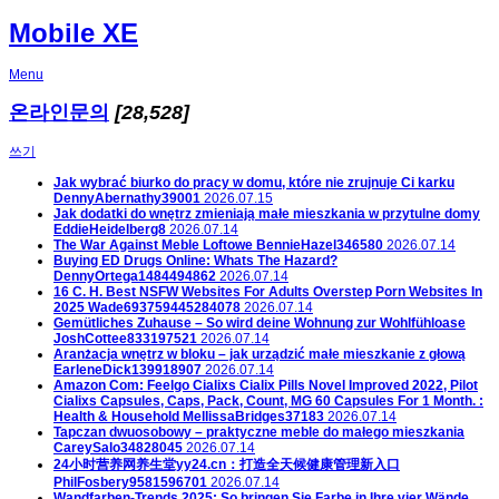
Mobile XE
Menu
온라인문의
[28,528]
쓰기
Jak wybrać biurko do pracy w domu, które nie zrujnuje Ci karku
DennyAbernathy39001
2026.07.15
Jak dodatki do wnętrz zmieniają małe mieszkania w przytulne domy
EddieHeidelberg8
2026.07.14
The War Against Meble Loftowe
BennieHazel346580
2026.07.14
Buying ED Drugs Online: Whats The Hazard?
DennyOrtega1484494862
2026.07.14
16 C. H. Best NSFW Websites For Adults Overstep Porn Websites In
2025
Wade693759445284078
2026.07.14
Gemütliches Zuhause – So wird deine Wohnung zur Wohlfühloase
JoshCottee833197521
2026.07.14
Aranżacja wnętrz w bloku – jak urządzić małe mieszkanie z głową
EarleneDick139918907
2026.07.14
Amazon Com: Feelgo Cialixs Cialix Pills Novel Improved 2022, Pilot
Cialixs Capsules, Caps, Pack, Count, MG 60 Capsules For 1 Month. :
Health & Household
MellissaBridges37183
2026.07.14
Tapczan dwuosobowy – praktyczne meble do małego mieszkania
CareySalo34828045
2026.07.14
24小时营养网养生堂yy24.cn：打造全天候健康管理新入口
PhilFosbery9581596701
2026.07.14
Wandfarben-Trends 2025: So bringen Sie Farbe in Ihre vier Wände