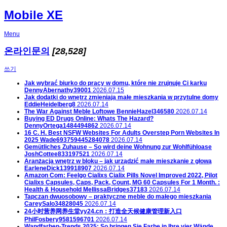
Mobile XE
Menu
온라인문의
[28,528]
쓰기
Jak wybrać biurko do pracy w domu, które nie zrujnuje Ci karku
DennyAbernathy39001
2026.07.15
Jak dodatki do wnętrz zmieniają małe mieszkania w przytulne domy
EddieHeidelberg8
2026.07.14
The War Against Meble Loftowe
BennieHazel346580
2026.07.14
Buying ED Drugs Online: Whats The Hazard?
DennyOrtega1484494862
2026.07.14
16 C. H. Best NSFW Websites For Adults Overstep Porn Websites In
2025
Wade693759445284078
2026.07.14
Gemütliches Zuhause – So wird deine Wohnung zur Wohlfühloase
JoshCottee833197521
2026.07.14
Aranżacja wnętrz w bloku – jak urządzić małe mieszkanie z głową
EarleneDick139918907
2026.07.14
Amazon Com: Feelgo Cialixs Cialix Pills Novel Improved 2022, Pilot
Cialixs Capsules, Caps, Pack, Count, MG 60 Capsules For 1 Month. :
Health & Household
MellissaBridges37183
2026.07.14
Tapczan dwuosobowy – praktyczne meble do małego mieszkania
CareySalo34828045
2026.07.14
24小时营养网养生堂yy24.cn：打造全天候健康管理新入口
PhilFosbery9581596701
2026.07.14
Wandfarben-Trends 2025: So bringen Sie Farbe in Ihre vier Wände