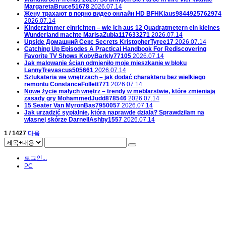
MargaretaBruce51678
2026.07.14
Жену трахают в порно видео онлайн HD
BFHKlaus9844925762974
2026.07.14
Kinderzimmer einrichten – wie ich aus 12 Quadratmetern ein kleines
Wunderland machte
MarisaZubia117633271
2026.07.14
Upside Домашний Секс Secrets
KristopherTyree17
2026.07.14
Catching Up Episodes A Practical Handbook For Rediscovering
Favorite TV Shows
KobyBarkly77105
2026.07.14
Jak malowanie ścian odmieniło moje mieszkanie w bloku
LannyTrevascus505661
2026.07.14
Sztukateria we wnętrzach – jak dodać charakteru bez wielkiego
remontu
ConstanceFollett771
2026.07.14
Nowe życie małych wnętrz – trendy w meblarstwie, które zmieniają
zasady gry
MohammedJudd878546
2026.07.14
15 Seater Van
MyronBas7950057
2026.07.14
Jak urzadzić sypialnie, która naprawde dziala? Sprawdzilam na
wlasnej skórze
DarnellAshby1557
2026.07.14
1 / 1427
다음
로그인...
PC